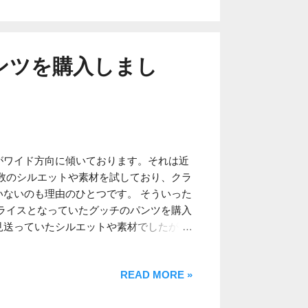
肌に張り付いて脱着が困難になります。加
ので、シワが気になります。そしてTシャ
レてしまいます。 一方でグアジャベーラ
燥が早く、襟付きなのでそれなりの身なり
パンツを購入しまし
干しをすればアイロンをかける必要もあり
うのは半袖シャツの弱点とも言えます。特
回クリーニングに出すか、ご自身でアイロ
で敬遠される方もいらっしゃいます。 そ
ケットにより、単体着用時でも乳首が透け
ポケット全般に言えることで、透けを気に
がワイド方向に傾いております。それは近
 インナーを着用する場合、丸首Tシャツ
数のシルエットや素材を試しており、クラ
子供っぽく見えるのでオススメしません。
ないのも理由のひとつです。 そういった
元が大きく開いた機能性肌着が良いと思い
ライスとなっていたグッチのパンツを購入
ンツ＋革靴または革サンダルが最もエレガ
見送っていたシルエットや素材でしたが、
にスニーカーをメインとする方々には残念
いそうな雰囲気でした。 加えてワイドパ
キューバベラ CUBAVERA オーセンティ
像される方が多いかと思いますが、同ブラ
ツ ｜ メンズ S M L XL XXL キュー
READ MORE »
であるものの腰回りがタイト目のデザイン
エレバ 楽天市場 Amazon Yahooショッピング
は切りっぱなしの処理であるものの、丈を