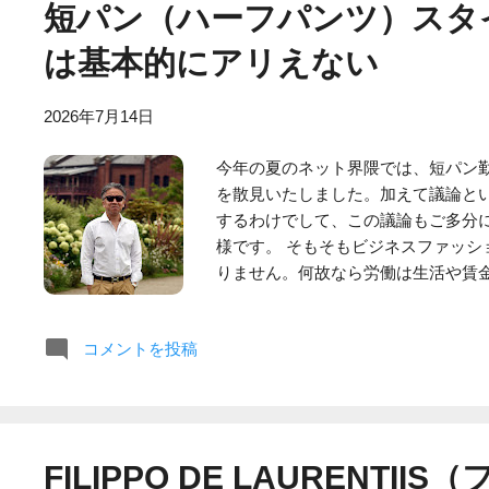
短パン（ハーフパンツ）スタ
ですが、夏でもその装いなので恐らく
みればイタリアでファッションの有
は基本的にアリえない
るいは南部のナポリであり、中心部
かもしれません（著名なイタリアンブ
2026年7月14日
れにしてもジーンズとスニーカーは
あるのはイタリアでも同様です。地
今年の夏のネット界隈では、短パン
のスタイルに固執する理由は謎では
を散見いたしました。加えて議論と
するわけでして、この議論もご多分
様です。 そもそもビジネスファッシ
りません。何故なら労働は生活や賃
を追求する過程でファッションの快
るからです。 例えば何らかの苦情を
コメントを投稿
は、保守的な服装が適切と考えられ
とか……」あるいは「こっちは夏で
が苦情の口実を与えてしまいます。 
定に端を発したわけですが、その中
事は環境大臣時代にもクールビズと
FILIPPO DE LAURENTII
ッション界に混乱を巻き起こしました