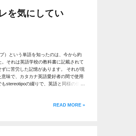
これであればホワイトジーンズでも大差は
レを気にしてい
ライプ柄を選択するほうが良いと思いま
せんが、ブラック単色のシアサッカーパン
性を秘めております（無論デザインやシル
）。 シアサッカーパンツは上記のように
印象です。そもそもスニーカーは夏向けの
うがそれなりに見えます。 いずれにして
オタイプ）という単語を知ったのは、今から約
特性から雑に扱うことが可能です。したが
た。それは英語学校の教科書に記載されて
あり、着心地が楽な機能性パンツよりは遥
ずに苦労した記憶があります。 それが現
た意味で、カタカナ英語愛好者の間で使用
tereotipoの綴りで、英語と同様の使い
ypeですが、多くの日本人の方々はイタリア人
持ちかと思います。しかし私としては、お
READ MORE »
り飛び抜けていると考えています。 そし
レでは無いイタリア人も当然存在いたしま
マ出身の男性の方々のファッションがあま
にはオシャレをするような場所でも、彼ら
場します。最初は単なる偶然かと思ったの