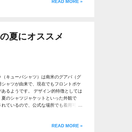
READ MORE »
格高騰と、同様のイタリアのブランドが増
ってもPT TORINOは大手百貨店や各セ
扱いがある安心のイタリア製パンツである
年はパンツ以外のアイテムの展開も増えて
azuhide Araki(@k__araki)がシェアし
本の夏にオススメ
rkha Shorts）は素人さん向けではあ
ガンテな部類に入ります。その特徴として
ター ベルトが挙げられます。 ちなみに
ターベルトが凝った作りになっており、緊
安を感じる場合もあります。しかしそれに
的です。
ラ（キューバシャツ）は南米のグアバ（グ
用シャツが由来で、現在でもフロントポケ
あるようです。 デザイン的特徴としては
、夏のシャツジャケットといった外観で
されているので、公式な場所でも着用可能
が、日本の高温多湿の夏に相性が良さそう
栄えがする夏のスタイルには、Tシャツや
READ MORE »
いう理由が挙げられます。 それらは発汗