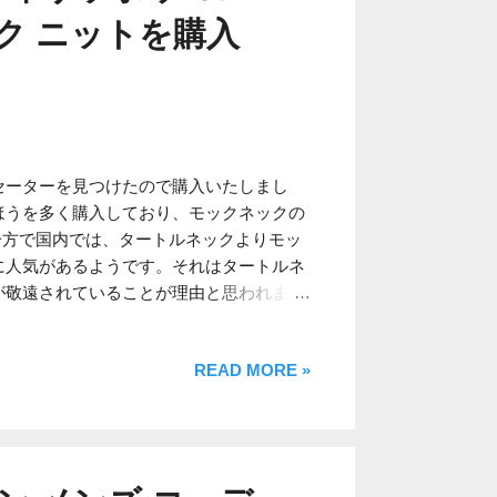
考えられます。さらにそれらの発案を実行
ク ニットを購入
に多くの男性の関心を集める結果となりま
非常に長けている優秀な政治家であり、こ
てたはずです。そしてメディアがその術中
ジービュー稼ぎに走ったのが経緯といった
年におけるクールビズの現状
セーターを見つけたので購入いたしまし
ほうを多く購入しており、モックネックの
一方で国内では、タートルネックよりモッ
に人気があるようです。それはタートルネ
が敬遠されていることが理由と思われま
za Italiana e Fibre Naturali フィリッポ デ ロ
ニットウエアのブランドでございます。国
READ MORE »
り扱いがあり、比較的タイトなシルエット
したニットウエアはアンゴラ山羊の毛を使
ブランドのニットウエアと比較して軽量で
とした着心地となっております。 【関連記
IS（フィリッポ デ ローレンティス）のタートル