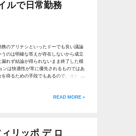
イルで日常勤務
習慣であると思われます。 それも考えて
名な地域は北部のミラノやフィレンツエあ
のローマといったお話は聞かないのが一因
ランドも北部に集中しています）。 いず
オシャレ着では無く、普段着の位置づけで
域差と言ってしまえばそれまでですが、そ
勤務のアリナシといったドーでも良い議論
あります。
いうのは明確な答えが存在しないから成立
に漏れず結論が得られないまま終了した模
ョンは快適性が常に優先されるものではあ
金を得るための手段でもあるので、それら
適性を犠牲にせざるを得ない場合が発生す
受ける可能性がある職業（公務員など）
READ MORE »
ます。さもないと「すね毛出して勤務する
も暑苦しい服装なのに……」などと、服装
そして上記の議論は東京都庁職員の服装規
心人物は現東京都知事でございます。同知
いった発案を主導され、男性ビジネスファ
S（フィリッポ デ ロ
。 これらの事柄からも同知事はメンズフ