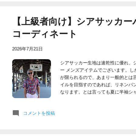
詰める必要がないジャストサイズで
インの一部とのことで、そのままの状
Gucci（グッチ）のブルージーンズ
【上級者向け】シアサッカー
コーディネート
2026年7月21日
シアサッカー生地は速乾性に優れ、
ー メンズアイテムでございます。し
が限られるので、あまり一般的とは言
イルを目指すのであれば、リネンパ
なります。とは言っても夏に半袖シ
に問題無く履きこなせると思います。
コーディネートです。サマーリゾー
コメントを投稿
ンツなので、シアサッカーパンツは有
パンツとリネンシャツとの相性は良
裾をパンツの外に出すとだらしなく
して裾をインすることをオススメしま