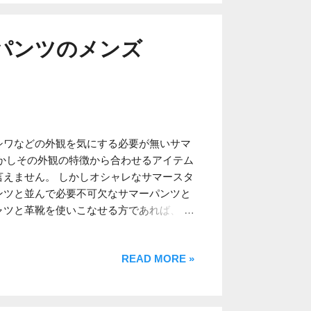
した。ちなみに裾部分の折り返し線はデザ
態で着用する模様です。 【関連記事】
を購入しました
パンツのメンズ
シワなどの外観を気にする必要が無いサマ
かしその外観の特徴から合わせるアイテム
えません。 しかしオシャレなサマースタ
ンツと並んで必要不可欠なサマーパンツと
ャツと革靴を使いこなせる方であれば、特
 上記はサマーリゾート向けの雑な街歩き
ト地にはジーンズやチノパンは適さないパ
READ MORE »
力な選択肢となり得ます。 シアサッカー
い部類に入ります。ただしリネンシャツの
見える確率が高くなるので、ベルトを着用
す。 ホワイト単色はシアサッカーパンツ