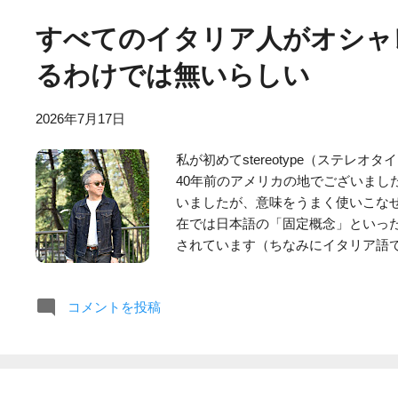
の特徴が失われてしまう印象です。
すべてのイタリア人がオシャ
無いので、可能な限り一般的なスト
す。 ちなみにメディアでは語られま
るわけでは無いらしい
ツは一撃でスタイルアップする可能
エットなどにも依存します：革靴必須
2026年7月17日
スニーカーとは合わせるのが難しい
アイテムでは無く、まだ革サンダルほ
私が初めてstereotype（ステレ
もシアサッカーパンツはその素材の
40年前のアメリカの地でございまし
って旅行時には便利なアイテムでも
いましたが、意味をうまく使いこなせ
かにエレガンテな外観となります。
在では日本語の「固定概念」といっ
されています（ちなみにイタリア語でもs
方をしています）。 そのstereot
はオシャレであるとの固定概念をお
コメントを投稿
洒落をする際の服装センスが日本人よ
て何事にも例外はあるので、オシャ
す。そのきっかけは、私が知るロー
りイケていないことでした。 具体的
はジーンズとスニーカーの服装で登