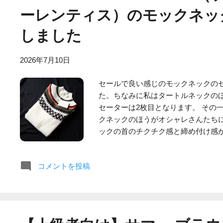
ァッションに関して一家言お持ちと
ーレンティス）のモックネッ
することにより、同知事の思惑通り
しました
した。 ちなみに同知事は話題作りに
の服装規定が議論となるのは予想し
に見事にハマり、歓喜しながらペー
2026年7月10日
ところです。 【関連記事】 2026
セールで良い感じのモックネックの
た。ちなみに私はタートルネックの
セーターは2枚目となります。 その
クネックのほうがオシャレさんたち
ックの首のチクチク感と締め付け感
す。 Filippo De Laurentiis | Eccellen
ーレンティスはイタリアで誕生した
コメントを投稿
内では各セレクトショップなどで取
が特徴といった印象です。 今回購入
用しており、私が過去に購入した同
す。加えて46サイズながらゆったり
事】 FILIPPO DE LAURENTI