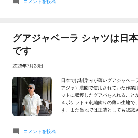
コメントを投稿
理由としてはイタリア製パンツの価
えてきたことが挙げられます。 とは言
レクトショップにおいて、必ず取り
ことは間違いありません。加えて近
おります。 この投稿をInstagramで見る K
グアジャベーラ シャツは日
た投稿 今回購入したグルカショーツ（Gu
りませんが、ショーツとしてはエレ
です
はフロントプリーツとサイドアジャス
本物仕様のグルカパンツはアジャス
2026年7月28日
急時に簡単に外せないので一抹の不
よってウエスト部分の存在感は圧倒
日本では馴染みが薄いグアジャベー
アジャ）農園で使用されていた作業
ットに収穫したグアバを入れることが
４ポケット＋刺繍飾りの薄い生地で
す。また当地では正装としても認識
とのことです。 そのグアジャベーラ
というお話でございます。それは見
コメントを投稿
ポロシャツなどの被り物は適さないと