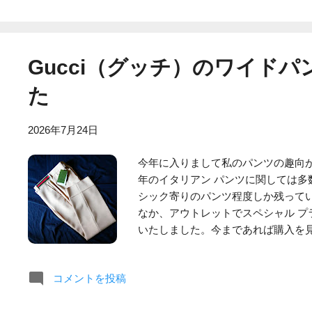
によって外観が悪化したり、生地が
えてアイロンがけをすることも無い
ツは着用回数が増えると丸首部分がヨ
は化学繊維素材なので発汗しても乾
Gucci（グッチ）のワイド
に見えますし、さらに洗濯後に天日
ません。 ちなみにアイロンがけとい
た
にコットン素材の場合は着用後は毎
ンがけをする必要があり、これが煩雑
2026年7月24日
してグアジャベーラは胸のダブルポ
ることがありません。これはダブル
今年に入りまして私のパンツの趣向
される方々に私は推奨しております。
年のイタリアン パンツに関しては多
が胸元から見えるのは暑苦しい上に
シック寄りのパンツ程度しか残ってい
したがってタンクトップ、または胸
なか、アウトレットでスペシャル プ
ます。 着こなし方としては、長いパ
いたしました。今まであれば購入を
ンテに見えます。その理由から、夏
エレガンテなコーディネートに良く合
ながら向かないアイテムと言えます。 
ンツは全体的に緩いシルエットを想
ック エンブロイダード グァジャベーラシャ
コメントを投稿
ンドのワイドパンツはハイウエスト
バシャツ 開襟 刺繍 posted with カ
なので気に入っております。 また裾