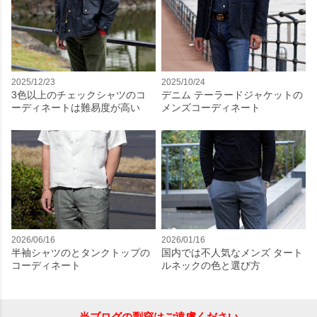
2025/12/23
2025/10/24
3色以上のチェックシャツのコ
デニム テーラードジャケットの
ーディネートは難易度が高い
メンズコーディネート
2026/06/16
2026/01/16
半袖シャツのとタンクトップの
国内では不人気なメンズ タート
コーディネート
ルネックの色と選び方
当ブログの剽窃はご遠慮ください